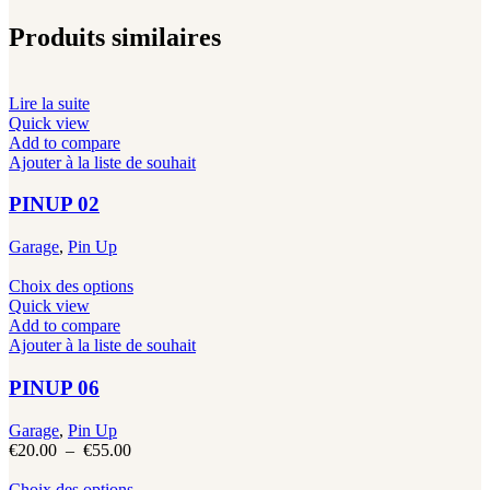
Produits similaires
Lire la suite
Quick view
Add to compare
Ajouter à la liste de souhait
PINUP 02
Garage
,
Pin Up
Ce
Choix des options
produit
Quick view
a
Add to compare
plusieurs
Ajouter à la liste de souhait
variations.
Les
PINUP 06
options
peuvent
Garage
,
Pin Up
être
Plage
€
20.00
–
€
55.00
choisies
de
sur
prix :
Ce
Choix des options