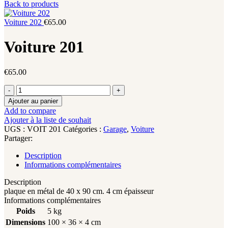
Back to products
Voiture 202
€
65.00
Voiture 201
€
65.00
quantité
de
Ajouter au panier
Voiture
Add to compare
201
Ajouter à la liste de souhait
UGS :
VOIT 201
Catégories :
Garage
,
Voiture
Partager:
Description
Informations complémentaires
Description
plaque en métal de 40 x 90 cm. 4 cm épaisseur
Informations complémentaires
Poids
5 kg
Dimensions
100 × 36 × 4 cm