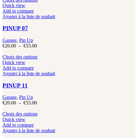
la
€20.00
produit
Quick view
page
à
a
Add to compare
du
€55.00
plusieurs
Ajouter à la liste de souhait
produit
variations.
Les
PINUP 07
options
peuvent
Garage
,
Pin Up
être
Plage
€
20.00
–
€
55.00
choisies
de
sur
prix :
Ce
Choix des options
la
€20.00
produit
Quick view
page
à
a
Add to compare
du
€55.00
plusieurs
Ajouter à la liste de souhait
produit
variations.
Les
PINUP 11
options
peuvent
Garage
,
Pin Up
être
Plage
€
20.00
–
€
55.00
choisies
de
sur
prix :
Ce
Choix des options
la
€20.00
produit
Quick view
page
à
a
Add to compare
du
€55.00
plusieurs
Ajouter à la liste de souhait
produit
variations.