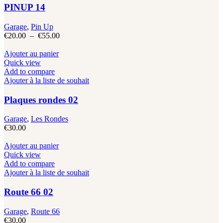
Les
PINUP 14
options
peuvent
Garage
,
Pin Up
être
Plage
€
20.00
–
€
55.00
choisies
de
sur
prix :
Ajouter au panier
la
€20.00
Quick view
page
à
Add to compare
du
€55.00
Ajouter à la liste de souhait
produit
Plaques rondes 02
Garage
,
Les Rondes
€
30.00
Ajouter au panier
Quick view
Add to compare
Ajouter à la liste de souhait
Route 66 02
Garage
,
Route 66
€
30.00