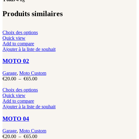
Produits similaires
Ce
Choix des options
produit
Quick view
a
Add to compare
plusieurs
Ajouter à la liste de souhait
variations.
Les
MOTO 02
options
peuvent
Garage
,
Moto Custom
être
Plage
€
20.00
–
€
65.00
choisies
de
sur
prix :
Ce
Choix des options
la
€20.00
produit
Quick view
page
à
a
Add to compare
du
€65.00
plusieurs
Ajouter à la liste de souhait
produit
variations.
Les
MOTO 04
options
peuvent
Garage
,
Moto Custom
être
Plage
€
20.00
–
€
65.00