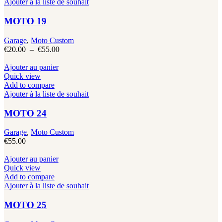
€55.00
plusieurs
Ajouter à la liste de souhait
produit
variations.
Les
MOTO 19
options
peuvent
Garage
,
Moto Custom
être
Plage
€
20.00
–
€
55.00
choisies
de
sur
prix :
Ajouter au panier
la
€20.00
Quick view
page
à
Add to compare
du
€55.00
Ajouter à la liste de souhait
produit
MOTO 24
Garage
,
Moto Custom
€
55.00
Ajouter au panier
Quick view
Add to compare
Ajouter à la liste de souhait
MOTO 25