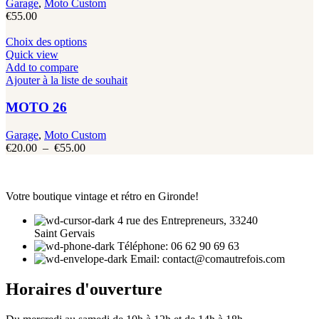
Garage
,
Moto Custom
€
55.00
Ce
Choix des options
produit
Quick view
a
Add to compare
plusieurs
Ajouter à la liste de souhait
variations.
Les
MOTO 26
options
peuvent
Garage
,
Moto Custom
être
Plage
€
20.00
–
€
55.00
choisies
de
sur
prix :
la
€20.00
page
Votre boutique vintage et rétro en Gironde!
à
du
€55.00
produit
4 rue des Entrepreneurs, 33240
Saint Gervais
Téléphone: 06 62 90 69 63
Email: contact@comautrefois.com
Horaires d'ouverture