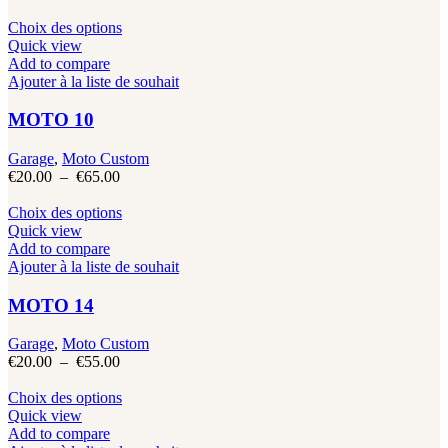
choisies
de
sur
prix :
Ce
Choix des options
la
€20.00
produit
Quick view
page
à
a
Add to compare
du
€65.00
plusieurs
Ajouter à la liste de souhait
produit
variations.
Les
MOTO 10
options
peuvent
Garage
,
Moto Custom
être
Plage
€
20.00
–
€
65.00
choisies
de
sur
prix :
Ce
Choix des options
la
€20.00
produit
Quick view
page
à
a
Add to compare
du
€65.00
plusieurs
Ajouter à la liste de souhait
produit
variations.
Les
MOTO 14
options
peuvent
Garage
,
Moto Custom
être
Plage
€
20.00
–
€
55.00
choisies
de
sur
prix :
Ce
Choix des options
la
€20.00
produit
Quick view
page
à
a
Add to compare
du