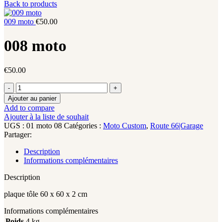
Back to products
009 moto
€
50.00
008 moto
€
50.00
quantité
de
Ajouter au panier
008
Add to compare
moto
Ajouter à la liste de souhait
UGS :
01 moto 08
Catégories :
Moto Custom
,
Route 66|Garage
Partager:
Description
Informations complémentaires
Description
plaque tôle 60 x 60 x 2 cm
Informations complémentaires
Poids
4 kg